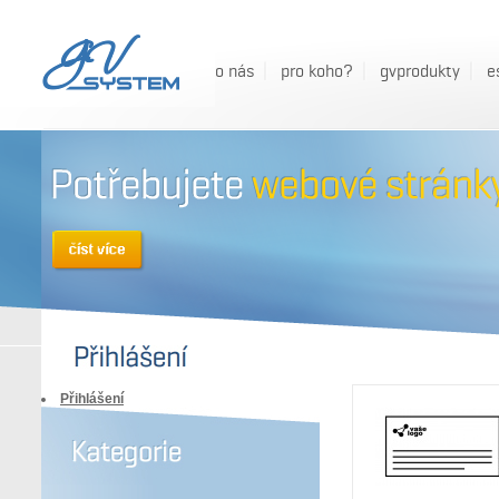
o nás
pro koho?
gvprodukty
e
Přihlášení