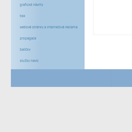
grafické návrhy
tisk
webové stránky a internetová reklama
propagace
balíčky
služby navíc