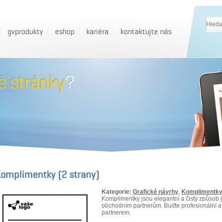
gvprodukty
eshop
kariéra
kontaktujte nás
omplimentky (2 strany)
Kategorie:
Grafické návrhy
,
Komplimentk
Komplimentky jsou elegantní a čistý způsob 
obchodním partnerům. Buďte profesionální a 
partnerem.