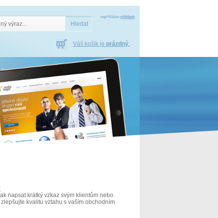
nepřihlášen
přihlásit
Váš košík je
prázdný
.
y
jak napsat krátký vzkaz svým klientům nebo
zlepšujte kvalitu vztahu s vaším obchodním