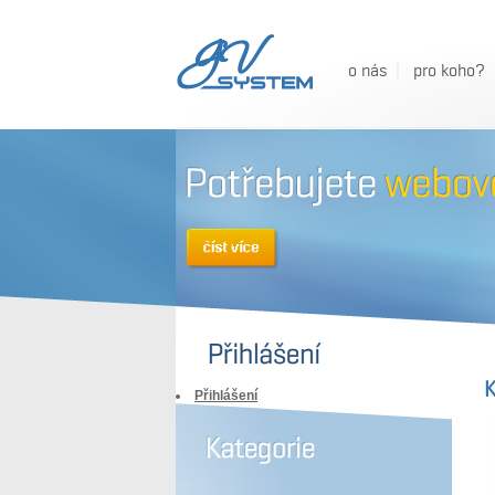
o nás
pro koho?
K
Přihlášení