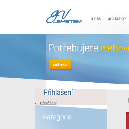
o nás
pro koho?
Přihlášení