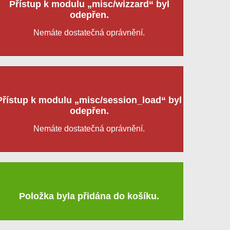
Přístup k modulu „misc/wizzard“ byl
odepřen.
Nemáte dostatečná oprávnění.
Přístup k modulu „misc/session_load“ byl
odepřen.
Nemáte dostatečná oprávnění.
Položka byla přidána do košíku.