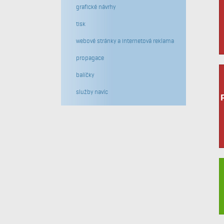
grafické návrhy
tisk
webové stránky a internetová reklama
propagace
balíčky
služby navíc