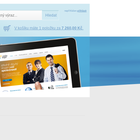
nepřihlášen
přihlásit
V košíku máte 1 položku za
7 260,00 Kč
.