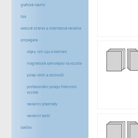
grafické návrhy
tisk
webové stránky a internetová reklama
propagace
vlajky, roll-upy a bannery
magnetické samolepky na vozidla
polep výloh a obchodů
profesionální polepy firemních
vozidel
reklamní předměty
reklamní textil
balíčky