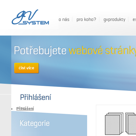
o nás
pro koho?
gvprodukty
e
Přihlášení