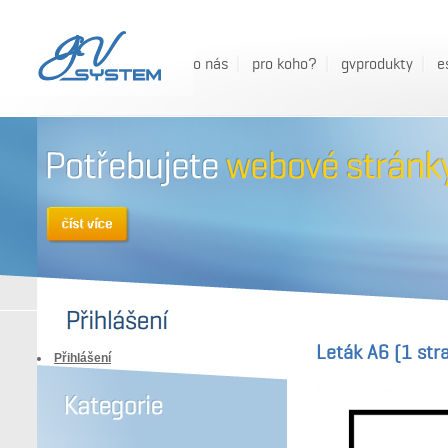
o nás
pro koho?
gvprodukty
e
Leták A6 (1 str
Přihlášení