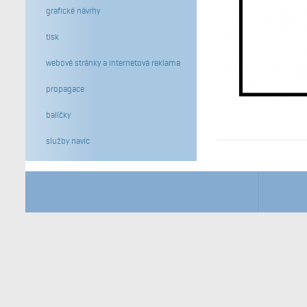
grafické návrhy
tisk
webové stránky a internetová reklama
propagace
balíčky
služby navíc