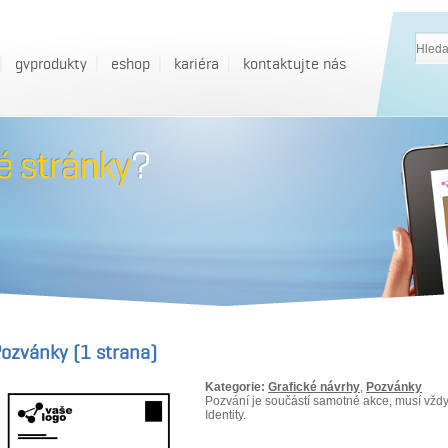
gvprodukty
eshop
kariéra
kontaktujte nás
ozvánky (1 strana)
Kategorie:
Grafické návrhy
,
Pozvánky
Pozvání je součástí samotné akce, musí vždy v
Identity.