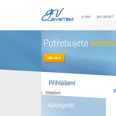
o nás
pro koho?
P
Přihlášení