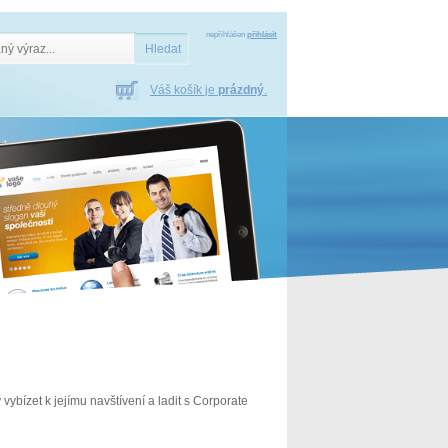
nepřihlášen
přihlásit
Váš košík je
prázdný
.
ybízet k jejímu navštívení a ladit s Corporate