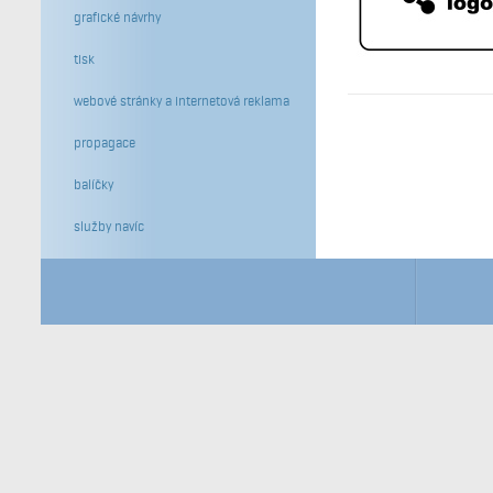
grafické návrhy
tisk
webové stránky a internetová reklama
propagace
balíčky
služby navíc