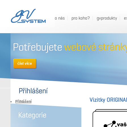
o nás
pro koho?
gvprodukty
e
Vizitky ORIGINA
Přihlášení