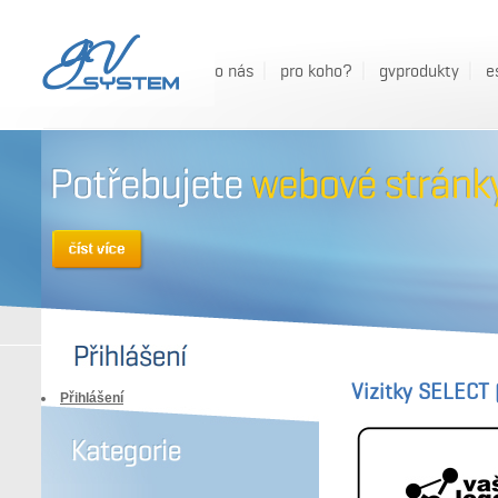
o nás
pro koho?
gvprodukty
e
Vizitky SELECT 
Přihlášení