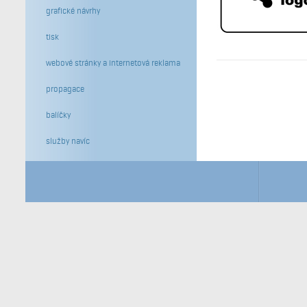
grafické návrhy
tisk
webové stránky a internetová reklama
propagace
balíčky
služby navíc